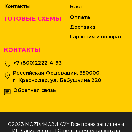
©2023 MOZIX/МОЗИКС™ Все права защищены
ИП Сагидуллин Д.С. ведет деятельность на