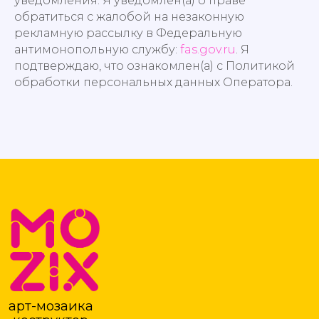
уведомления. Я уведомлен(а) о праве
обратиться с жалобой на незаконную
рекламную рассылку в Федеральную
арт-мозаика
коструктор
антимонопольную службу:
fas.gov.ru
. Я
подтверждаю, что ознакомлен(а) с Политикой
О ПРОДУКТЕ
ПОМОЩЬ
обработки персональных данных Оператора.
Главная
Вопросы и ответы
О Мозикс
Инструкция по сборке
Магазин
Подбор изображения
Редактор картины
Работа в редакторе
Контакты
Блог
Оплата
ГОТОВЫЕ СХЕМЫ
Доставка
Гарантия и возврат
КОНТАКТЫ
+7 (800)2222-4-93
Российская Федерация, 350000,
г. Краснодар, ул. Бабушкина 220
Обратная связь