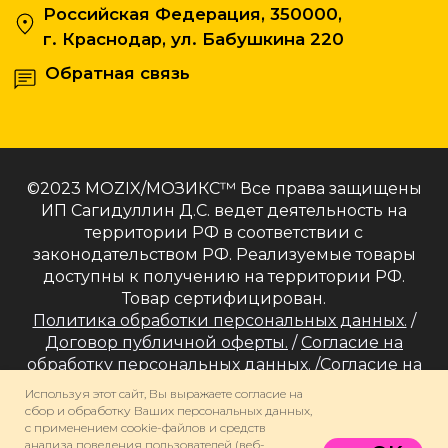
©2023 MOZIX/МОЗИКС™ Все права защищены
ИП Сагидуллин Д.С. ведет деятельность на
территории РФ в соответствии с
законодательством РФ. Реализуемые товары
доступны к получению на территории РФ.
Товар сертифицирован.
Политика обработки персональных данных.
/
Договор публичной оферты.
/
Согласие на
обработку персональных данных.
/
Согласие на
получение информационных и рекламных
Используя этот сайт, Вы выражаете согласие на
сообщений.
/
Политика использования cookie-
сбор и обработку Ваших персональных данных,
с применением cookie-файлов и средств
файлов.
анализа поведения пользователей (веб-