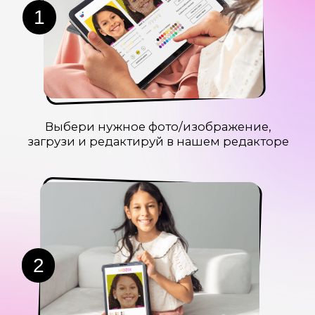
наоборот, собери большую компанию друзей
4
Укрась интерьер получившимся шедевром,
удиви друзей и родных особенным
подарком!