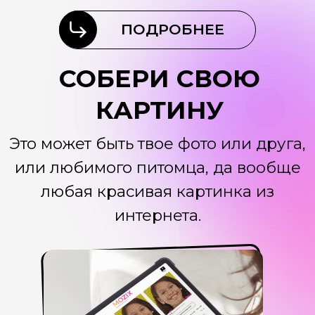
2
Получи подробную схему сборки и оживляй
задуманное
3
Насладись процессом сборки в тишине или,