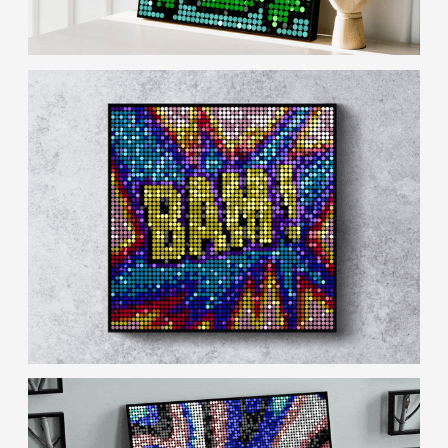
арт-мозаика
коструктор
О ПРОДУКТЕ
ПОМОЩЬ
Главная
Вопросы и ответы
О Мозикс
Инструкция по сборке
Магазин
Подбор изображения
Редактор картины
Работа в редакторе
Контакты
Блог
Оплата
ГОТОВЫЕ СХЕМЫ
Доставка
Гарантия и возврат
КОНТАКТЫ
+7 (800)2222-4-93
Российская Федерация, 350000,