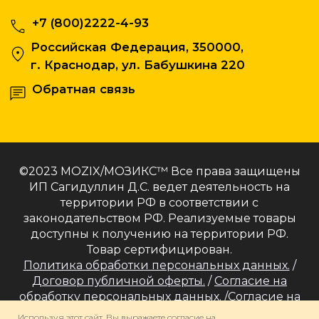
©2023 MOZIX/МОЗИКС™ Все права защищены
ИП Сагидуллин Д.С. ведет деятельность на
территории РФ в соответствии с
законодательством РФ. Реализуемые товары
доступны к получению на территории РФ.
Товар сертифицирован.
Политика обработки персональных данных.
/
Договор публичной оферты.
/
Согласие на
обработку персональных данных.
/
Согласие на
получение информационных и рекламных
Используя этот сайт, Вы выражаете согласие на