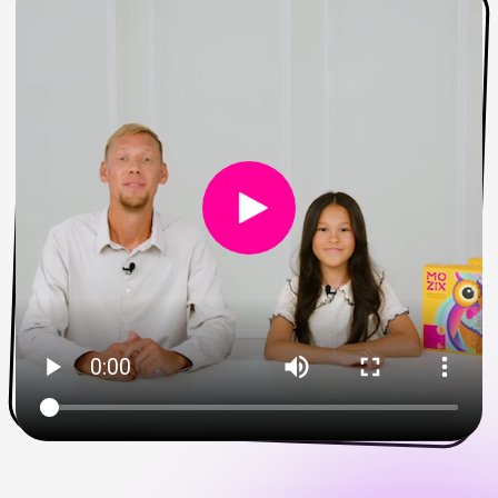
СОБЕРИ СВОЮ
КАРТИНУ
Это может быть твое фото или друга,
или любимого питомца, да вообще
любая красивая картинка из
интернета.
1
Выбери нужное фото/изображение,
загрузи и редактируй в нашем редакторе