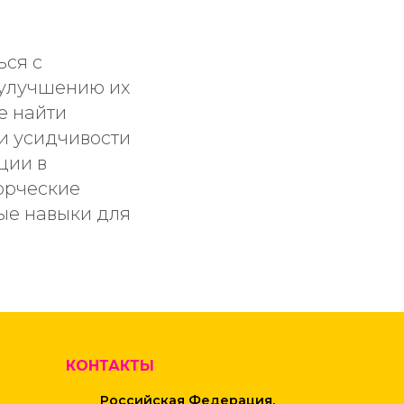
ься с
 улучшению их
е найти
и усидчивости
ции в
ворческие
ные навыки для
КОНТАКТЫ
Российская Федерация,