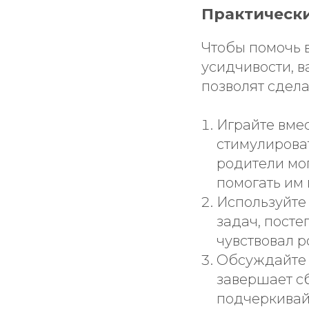
Практическ
Чтобы помочь 
усидчивости, 
позволят сдел
Играйте вмес
стимулироват
родители мог
помогать им
Используйте 
задач, посте
чувствовал р
Обсуждайте 
завершает с
подчеркивай