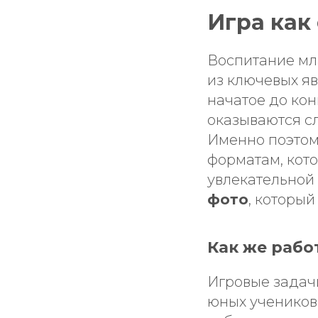
Игра как
Воспитание мл
из ключевых я
начатое до ко
оказываются с
Именно поэтом
форматам, кот
увлекательной
фото
, которы
Как же рабо
Игровые задачи
юных учеников 