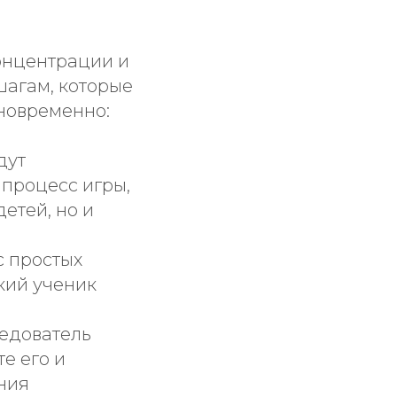
онцентрации и
шагам, которые
новременно:
дут
 процесс игры,
етей, но и
с простых
кий ученик
ледователь
те его и
ния