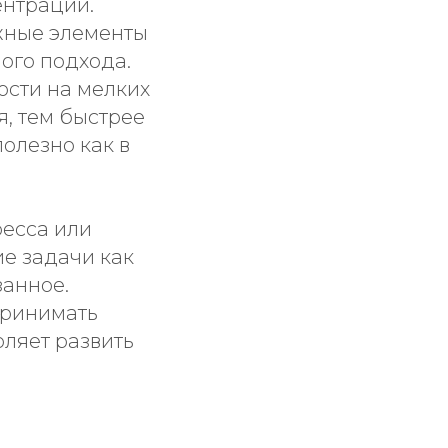
ентрации.
жные элементы
ного подхода.
ости на мелких
я, тем быстрее
полезно как в
ресса или
е задачи как
занное.
принимать
оляет развить