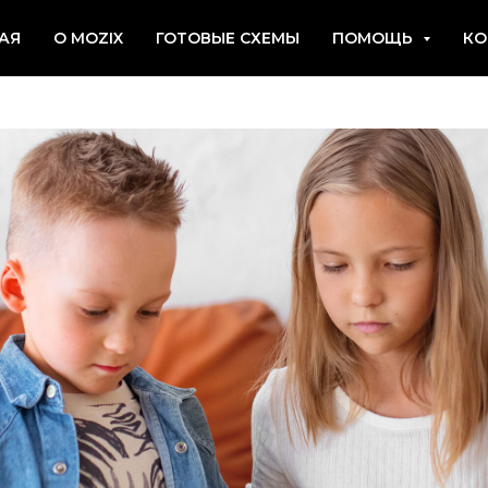
к способ развития вн
АЯ
О MOZIX
ГОТОВЫЕ СХЕМЫ
ПОМОЩЬ
КО