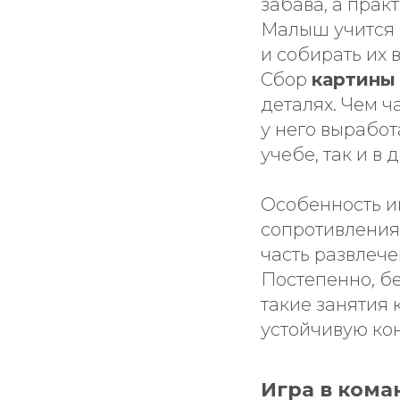
забава, а пра
Малыш учится 
и собирать их 
Сбор
картины 
деталях. Чем ч
у него выработ
учебе, так и в
Особенность иг
сопротивления
часть развлече
Постепенно, б
такие занятия 
устойчивую ко
Игра в кома