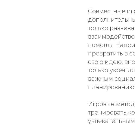
Совместные иг
дополнительны
только развива
взаимодейство
помощь. Напри
превратить в 
свою идею, вне
только укрепля
важным социал
планированию
Игровые методы
тренировать к
увлекательным