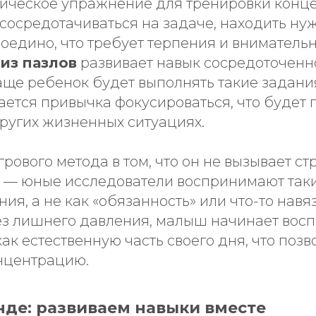
ктическое упражнение для тренировки конц
сосредотачиваться на задаче, находить ну
воедино, что требует терпения и вниматель
из пазлов
развивает навык сосредоточенн
аще ребенок будет выполнять такие задани
ается привычка фокусироваться, что будет 
 других жизненных ситуациях.
рового метода в том, что он не вызывает ст
 — юные исследователи воспринимают таки
ния, а не как «обязанность» или что-то навя
ез лишнего давления, малыш начинает вос
как естественную часть своего дня, что позв
нцентрацию.
нде: развиваем навыки вместе