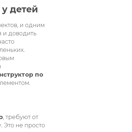
 у детей
ектов, и одним
я и доводить
часто
леньких.
ровым
в
нструктор по
элементом.
р
, требуют от
 Это не просто