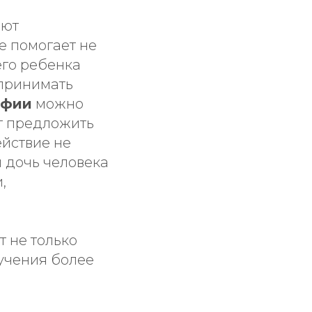
ают
е помогает не
его ребенка
 принимать
афии
можно
т предложить
ействие не
и дочь человека
,
т не только
бучения более