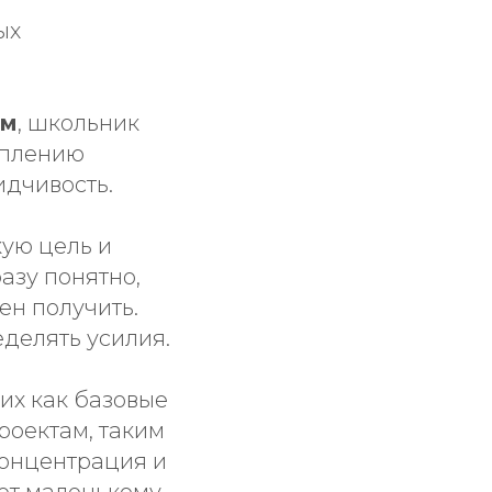
ых
ом
, школьник
реплению
идчивость.
кую цель и
азу понятно,
ен получить.
еделять усилия.
ких как базовые
роектам, таким
концентрация и
ет маленькому