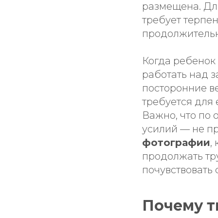
размещена. Для
требует терпен
продолжительн
Когда ребенок
работать над з
посторонние в
требуется для 
Важно, что по
усилий — не пр
фотографии
,
продолжать тру
почувствовать 
Почему т