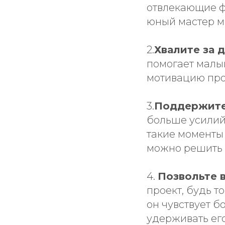
отвлекающие фа
юный мастер мо
2.
Хвалите за 
помогает малыш
мотивацию про
3.
Поддержите
больше усилий 
такие моменты
можно решить 
4.
Позвольте 
проект, будь т
он чувствует б
удерживать ег