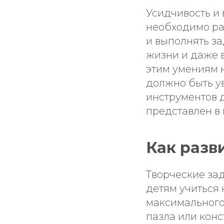
Усидчивость и
необходимо раз
и выполнять з
жизни и даже 
этим умениям 
должно быть у
инструментов д
представлен в
Как разв
Творческие зад
детям учиться
максимального
пазла или кон