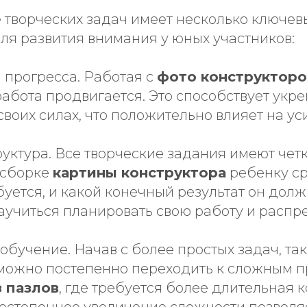
 творческих задач имеет несколько ключев
ля развития внимания у юных участников:
 прогресса. Работая с
фото конструктор
 работа продвигается. Это способствует ук
своих силах, что положительно влияет на ус
труктура. Все творческие задания имеют чет
 сборке
картины конструктора
ребенку ср
ебуется, и какой конечный результат он долж
аучиться планировать свою работу и распр
обучение. Начав с более простых задач, та
 можно постепенно переходить к сложным п
з пазлов
, где требуется более длительная 
Постепенное увеличение сложности позволя