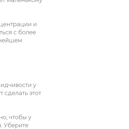
нцентрации и
ться с более
ьнейшем
сидчивости у
т сделать этот
о, чтобы у
я. Уберите