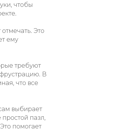
уки, чтобы
екте.
отмечать. Это
ет ему
торые требуют
 фрустрацию. В
ая, что все
сам выбирает
 простой пазл,
 Это помогает