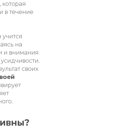
, которая
и в течение
н учится
каясь на
и и внимания
 усидчивости.
ультат своих
своей
ивирует
яет
ного.
тивны?