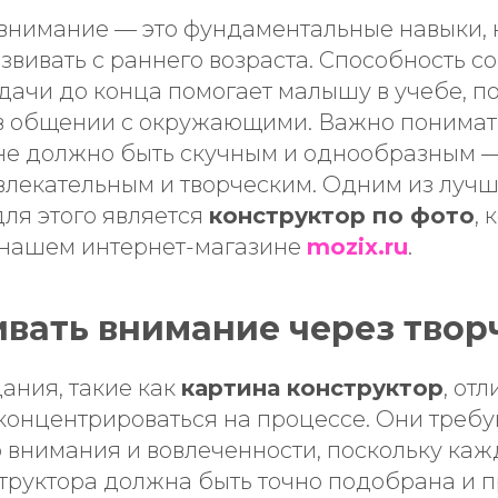
 внимание — это фундаментальные навыки, 
вивать с раннего возраста. Способность с
адачи до конца помогает малышу в учебе, 
в общении с окружающими. Важно понимать
не должно быть скучным и однообразным —
влекательным и творческим. Одним из луч
ля этого является
конструктор по фото
, 
 нашем интернет-магазине
mozix.ru
.
ивать внимание через твор
ания, такие как
картина конструктор
, от
 концентрироваться на процессе. Они треб
 внимания и вовлеченности, поскольку каж
структора должна быть точно подобрана и 